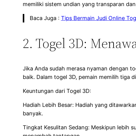
memiliki sistem undian yang transparan dan 
Baca Juga :
Tips Bermain Judi Online Tog
2. Togel 3D: Mena
Jika Anda sudah merasa nyaman dengan toge
baik. Dalam togel 3D, pemain memilih tiga d
Keuntungan dari Togel 3D:
Hadiah Lebih Besar: Hadiah yang ditawarkan
banyak.
Tingkat Kesulitan Sedang: Meskipun lebih su
menambah tantangan.