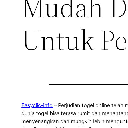
Mudah D
Untuk P
Easyclic-info
– Perjudian togel online telah
dunia togel bisa terasa rumit dan menanta
menyenangkan dan mungkin lebih menguntun