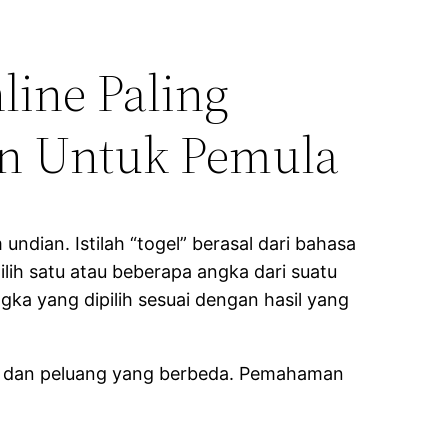
line Paling
n Untuk Pemula
dian. Istilah “togel” berasal dari bahasa
lih satu atau beberapa angka dari suatu
ka yang dipilih sesuai dengan hasil yang
ran dan peluang yang berbeda. Pemahaman