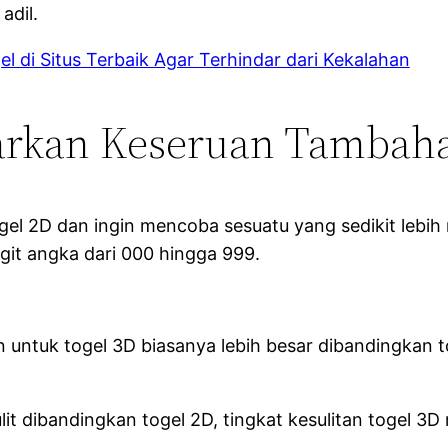
adil.
el di Situs Terbaik Agar Terhindar dari Kekalahan
warkan Keseruan Tambah
l 2D dan ingin mencoba sesuatu yang sedikit lebih 
igit angka dari 000 hingga 999.
 untuk togel 3D biasanya lebih besar dibandingkan t
lit dibandingkan togel 2D, tingkat kesulitan togel 3