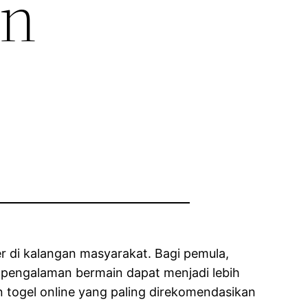
an
er di kalangan masyarakat. Bagi pemula,
, pengalaman bermain dapat menjadi lebih
togel online yang paling direkomendasikan